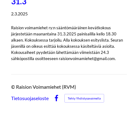
31.3
2.3.2025
Raision voimamiehet ry:n sääntömääräinen kevätkokous
järjestetään maanantaina 31.3.2025 painisalilla kello 18.30
alkaen. Kokouksessa tarjoilu. Alla kokouksen esityslista. Seuran
jäsenillä on oikeus esittää kokouksessa käsiteltäviä asioita.
Kokousaiheet pyydetään lähettämään viimeistään 24.3
sähköpostilla osoitteeseen raisionvoimamiehet@gmail.com.
©
Raision Voimamiehet (RVM)
Tietosuojaseloste
Tehty Yhdistysavaimella
Facebook