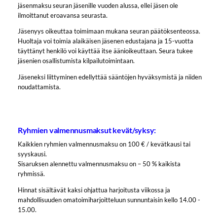
jäsenmaksu seuran jäsenille vuoden alussa, ellei jäsen ole
ilmoittanut eroavansa seurasta.
Jäsenyys oikeuttaa toimimaan mukana seuran päätöksenteossa.
Huoltaja voi toimia alaikäisen jäsenen edustajana ja 15-vuotta
täyttänyt henkilö voi käyttää itse äänioikeuttaan. Seura tukee
jäsenien osallistumista kilpailutoimintaan.
Jäseneksi liittyminen edellyttää sääntöjen hyväksymistä ja niiden
noudattamista.
Ryhmien valmennusmaksut kevät/syksy:
Kaikkien ryhmien valmennusmaksu on 100 € / kevätkausi tai
syyskausi.
Sisaruksen alennettu valmennusmaksu on – 50 % kaikista
ryhmissä.
Hinnat sisältävät kaksi ohjattua harjoitusta viikossa ja
mahdollisuuden omatoimiharjoitteluun sunnuntaisin kello 14.00 -
15.00.