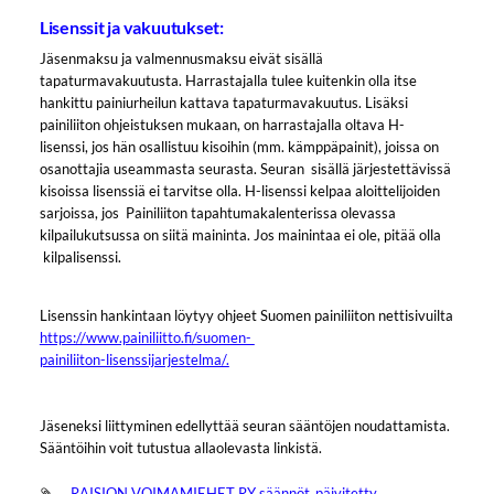
Lisenssit ja vakuutukset:
Jäsenmaksu ja valmennusmaksu eivät sisällä
tapaturmavakuutusta. Harrastajalla tulee kuitenkin olla itse
hankittu painiurheilun kattava tapaturmavakuutus. Lisäksi
painiliiton ohjeistuksen mukaan, on harrastajalla oltava H-
lisenssi, jos hän osallistuu kisoihin (mm. kämppäpainit), joissa on
osanottajia useammasta seurasta. Seuran sisällä järjestettävissä
kisoissa lisenssiä ei tarvitse olla. H-lisenssi kelpaa aloittelijoiden
sarjoissa, jos Painiliiton tapahtumakalenterissa olevassa
kilpailukutsussa on siitä maininta. Jos mainintaa ei ole, pitää olla
kilpalisenssi.
Lisenssin hankintaan löytyy ohjeet Suomen painiliiton nettisivuilta
https://www.painiliitto.fi/suomen-
painiliiton-lisenssijarjestelma/.
Jäseneksi liittyminen edellyttää seuran sääntöjen noudattamista.
Sääntöihin voit tutustua allaolevasta linkistä.
RAISION VOIMAMIEHET RY säännöt_päivitetty