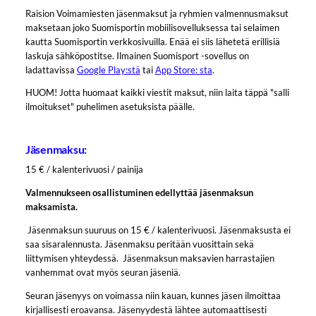
Raision Voimamiesten jäsenmaksut ja ryhmien valmennusmaksut
maksetaan joko Suomisportin mobiilisovelluksessa tai selaimen
kautta Suomisportin verkkosivuilla. Enää ei siis lähetetä erillisiä
laskuja sähköpostitse. Ilmainen Suomisport -sovellus on
ladattavissa
Google Play:stä
tai
App Store: sta
.
HUOM! Jotta huomaat kaikki viestit maksut, niin laita täppä "salli
ilmoitukset" puhelimen asetuksista päälle.
Jäsenmaksu:
15 € / kalenterivuosi / painija
Valmennukseen osallistuminen edellyttää jäsenmaksun
maksamista.
Jäsenmaksun suuruus on 15 € / kalenterivuosi. Jäsenmaksusta ei
saa sisaralennusta. Jäsenmaksu peritään vuosittain sekä
liittymisen yhteydessä. Jäsenmaksun maksavien harrastajien
vanhemmat ovat myös seuran jäseniä.
Seuran jäsenyys on voimassa niin kauan, kunnes jäsen ilmoittaa
kirjallisesti eroavansa. Jäsenyydestä lähtee automaattisesti