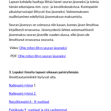
Lapsen kohdalla huoltaja liittää hänet seuran jäseneksi ja toimia
tämän edustajana mm. syys- ja kevätkokouksissa. Kuntopainin
aikuisharrastajat liittyvät itse jäseneksi. Valmennukseen
osallistuminen edellyttää jäsenmaksun maksamista.
Seuran jäsenyys on voimassa niin kauan, kunnes jäsen ilmoittaa
kirjallisesti eroavansa. Jäsenyydestä lähtee automaattisesti
jäsenmaksu seuran jäsenille vuoden alussa, ellei jäsen ole
ilmoittanut eroavansa seurasta.
Video:
Ohje miten liityn seuran jäseneksi
PDF:
Ohje miten liityn seuran jäseneksi
3. Lopuksi ilmoita lapsesi oikeaan painiryhmään
.
Ilmoittautumislinkit löytyvät alta.
Nallepaini ryhmä
1
Nallepaini ryhmä 2
Nassikkapaini 6 - 8-vuotiaat
Painikoulu 9 -vuotiaat ja sitä vanhemmat