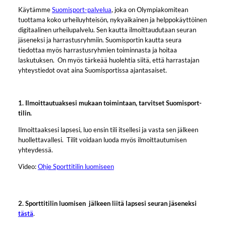
Käytämme
Suomisport-palvelua
, joka on Olympiakomitean
tuottama koko urheiluyhteisön, nykyaikainen ja helppokäyttöinen
digitaalinen urheilupalvelu. Sen kautta ilmoittaudutaan seuran
jäseneksi ja harrastusryhmiin. Suomisportin kautta seura
tiedottaa myös harrastusryhmien toiminnasta ja hoitaa
laskutuksen. On myös tärkeää huolehtia siitä, että harrastajan
yhteystiedot ovat aina Suomisportissa ajantasaiset.
1. Ilmoittautuaksesi mukaan toimintaan, tarvitset Suomisport-
tilin.
Ilmoittaaksesi lapsesi, luo ensin tili itsellesi ja vasta sen jälkeen
huollettavallesi. Tilit voidaan luoda myös ilmoittautumisen
yhteydessä.
Video:
Ohje Sporttitilin luomiseen
2. Sporttitilin luomisen jälkeen liitä lapsesi seuran jäseneksi
tästä
.